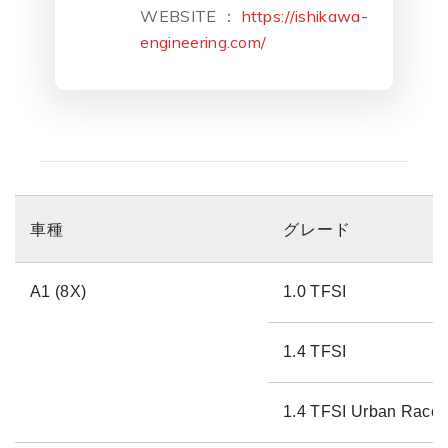
WEBSITE ：
https://ishikawa-
engineering.com/
車種
グレード
A1 (8X)
1.0 TFSI
1.4 TFSI
1.4 TFSI Urban Racer