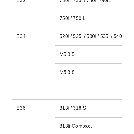
E32
730i / 735i / 740i /740iL
750i / 750iL
E34
520i / 525i / 530i / 535i / 540i
M5 3.5
M5 3.8
E36
318i / 318iS
318ti Compact