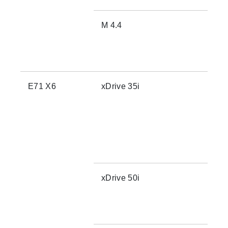
M 4.4
E71 X6
xDrive 35i
xDrive 50i