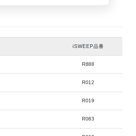
iSWEEP品番
R888
R012
R019
R083