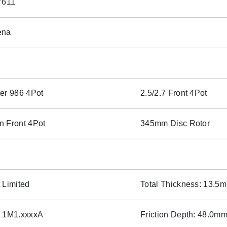
611
ena
er 986 4Pot
2.5/2.7 Front 4Pot
 Front 4Pot
345mm Disc Rotor
 Limited
Total Thickness: 13.5
t 1M1.xxxxA
Friction Depth: 48.0m