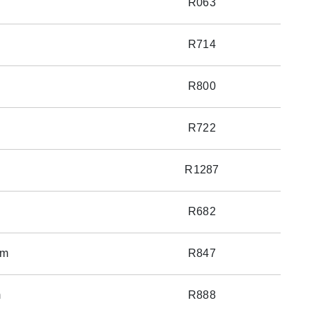
R063
R714
R800
R722
R1287
R682
mm
R847
m
R888