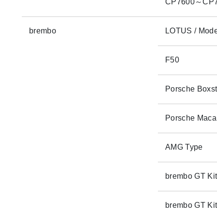
CP7600～CP7
brembo
LOTUS / Mod
F50
Porsche Boxst
Porsche Macan
AMG Type
brembo GT Kit
brembo GT Ki