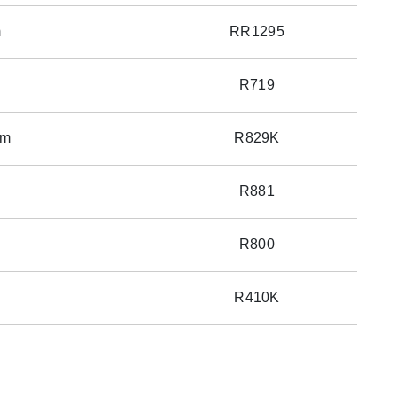
m
RR1295
R719
mm
R829K
R881
R800
R410K