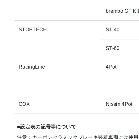
brembo GT Ki
STOPTECH
ST-40
ST-60
RacingLine
4Pot
COX
Nissin 4Pot
■設定表の記号等について
注意：カーボンセラミックブレーキ装着車両には使用出来ません。（