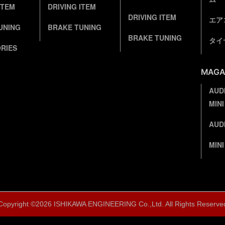
ITEM
DRIVING ITEM
DRIVING ITEM
エア
UNING
BRAKE TUNING
BRAKE TUNING
タイ
RIES
MAGA
AU
MIN
AUD
MIN
Copyright ©
2026 ISHIKAWA ENGINEERING Co.,Ltd. All Rights Reserve