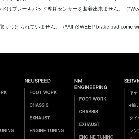
ーキパッド摩耗センサーを装着出来ません。（*Wear sensor are no
ません。（*All iSWEEP brake pad come without 
NEUSPEED
NM
SERV
ENGINEERING
ORK
FOOT WORK
キャ
FOOT WORK
CHASSIS
4輪
CHASSIS
EXHAUST
タイ
EXHAUST
TUNING
ENGINE TUNING
レン
ENGINE TUNING
ム