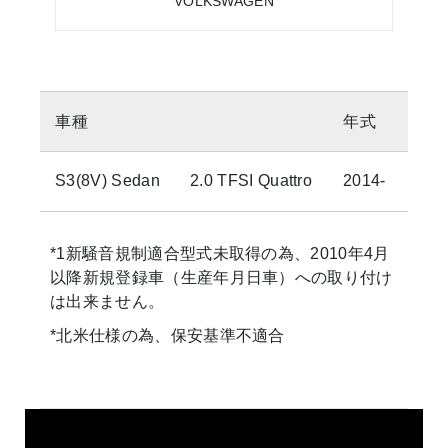
VOLKSWAGEN
車種
年式
エ
S3(8V) Sedan
2.0 TFSI Quattro
2014-
CJX
*1新騒音規制適合型式未取得の為、2010年4月
以降新規登録車（生産年月日車）への取り付け
は出来ません。
*北米仕様の為、保安基準不適合