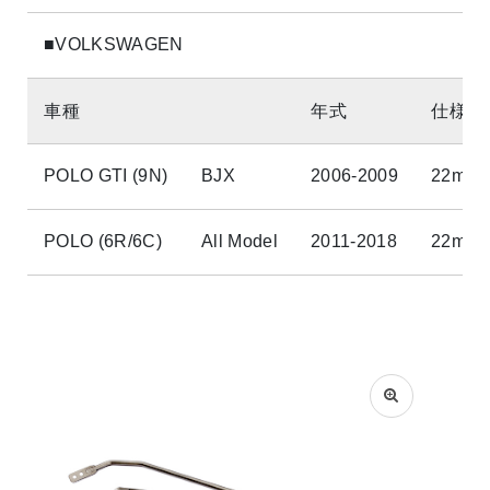
■VOLKSWAGEN
車種
年式
仕様
POLO GTI (9N)
BJX
2006-2009
22mm
POLO (6R/6C)
All Model
2011-2018
22mm