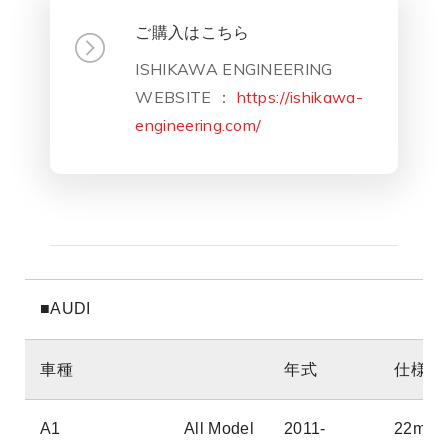
ご購入はこちら
ISHIKAWA ENGINEERING
WEBSITE ：
https://ishikawa-
engineering.com/
■AUDI
車種
年式
仕様
A1
All Model
2011-
22mm