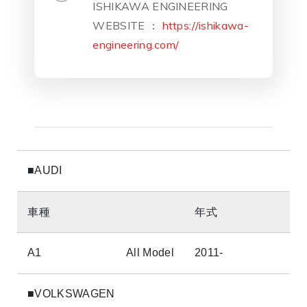
ISHIKAWA ENGINEERING
WEBSITE ：
https://ishikawa-
engineering.com/
■AUDI
車種
年式
A1
All Model
2011-
■VOLKSWAGEN