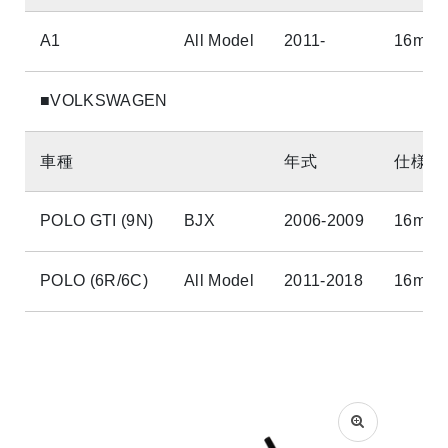
A1
All Model
2011-
16mm
■VOLKSWAGEN
車種
年式
仕様
POLO GTI (9N)
BJX
2006-2009
16mm
POLO (6R/6C)
All Model
2011-2018
16mm