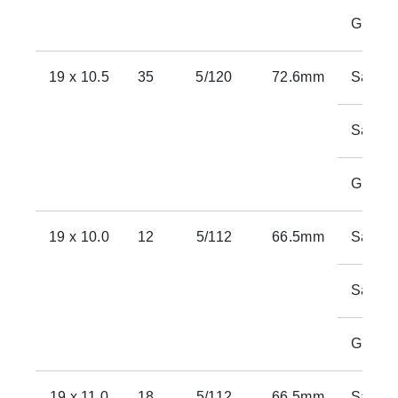
Gloss S
19 x 10.5
35
5/120
72.6mm
Satin 
Satin 
Gloss S
19 x 10.0
12
5/112
66.5mm
Satin 
Satin 
Gloss S
19 x 11.0
18
5/112
66.5mm
Satin 