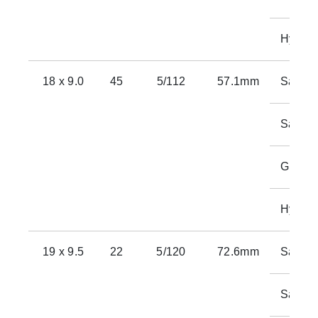
Hyper 
18 x 9.0
45
5/112
57.1mm
Satin 
Satin 
Gloss 
Hyper 
19 x 9.5
22
5/120
72.6mm
Satin 
Satin 