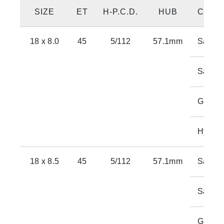
SIZE
ET
H-P.C.D.
HUB
COLO
18 x 8.0
45
5/112
57.1mm
Satin 
Satin 
Gloss 
Hyper 
18 x 8.5
45
5/112
57.1mm
Satin 
Satin 
Gloss 