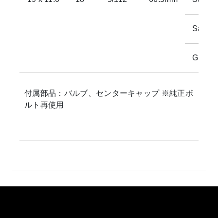
Satin 
Gloss S
付属部品：バルブ、センターキャップ ※純正ボ
ルト再使用