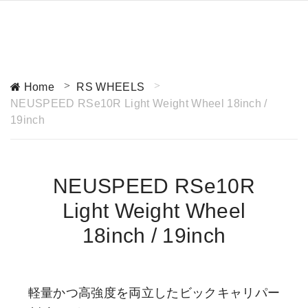
Home
RS WHEELS
NEUSPEED RSe10R Light Weight Wheel 18inch /
19inch
NEUSPEED RSe10R
Light Weight Wheel
18inch / 19inch
軽量かつ高強度を両立したビックキャリパー